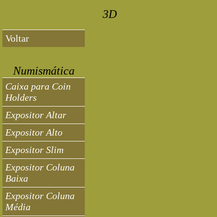
3D
Voltar
Numismática
Caixa para Coin
Holders
Expositor Altar
Expositor Alto
Expositor Slim
Expositor Coluna
Baixa
Expositor Coluna
Média